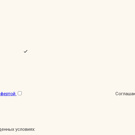
офертой
Соглашаю
денных условиях: