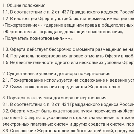
1. Общие положения
1.1. В соответствии с п. 2 ст. 437 Гражданского кодекса Ро
1.2. В настоящей Оферте употребляются термины, имеющие с
«Пожертвование» - «дарение вещи или права в общеполезных 
«Жертвователь» - «граждане, делающие пожертвования»;
«Получатель пожертвования» - «».
1.3. Оферта действует бессрочно с момента размещения ее на
1.4. Получатель пожертвования вправе отменить Оферту в люб
1.5. Недействительность одного или нескольких условий Офер
2. Существенные условия договора пожертвования:
2.1. Пожертвование используется на содержание и ведение у
2.2. Сумма пожертвования определяется Жертвователем.
3. Порядок заключения договора пожертвования:
3.1. В соответствии с п. 3 ст. 434 Гражданского кодекса Р
3.2. Оферта может быть акцептована путем перечисления Жер
разделе 5 Оферты, с указанием в строке «назначение платежа
электронных платежных систем и других средств и систем, 
3.3. Совершение Жертвователем любого из действий, предусмот