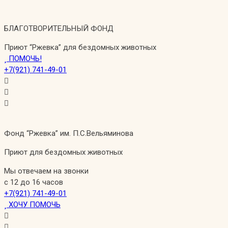
Перейти
к
БЛАГОТВОРИТЕЛЬНЫЙ ФОНД
содержимому
Приют “Ржевка” для бездомных животных
ПОМОЧЬ!
+7(921) 741-49-01
Фонд “Ржевка” им. П.С.Вельяминова
Приют для бездомных животных
Мы отвечаем на звонки
с 12 до 16 часов
+7(921) 741-49-01
ХОЧУ ПОМОЧЬ