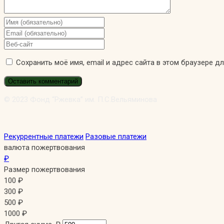
Введите
свое
Введите
имя
свой
Введите
или
email-
URL
Сохранить моё имя, email и адрес сайта в этом браузере 
имя
адрес,
вашего
пользователя,
чтобы
веб-
чтобы
прокомментировать
сайта
прокомментировать
(необязательно)
© 2023 Фонд “Ржевка” им. П.С.Вельяминова
Рекуррентные платежи
Разовые платежи
валюта пожертвования
₽
Размер пожертвования
100
₽
300
₽
500
₽
1000
₽