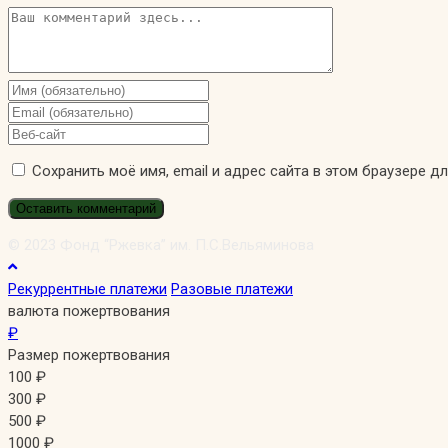
Комментарий
Введите
свое
Введите
имя
свой
Введите
или
email-
URL
Сохранить моё имя, email и адрес сайта в этом браузере 
имя
адрес,
вашего
пользователя,
чтобы
веб-
чтобы
прокомментировать
сайта
прокомментировать
(необязательно)
© 2023 Фонд “Ржевка” им. П.С.Вельяминова
Рекуррентные платежи
Разовые платежи
валюта пожертвования
₽
Размер пожертвования
100
₽
300
₽
500
₽
1000
₽