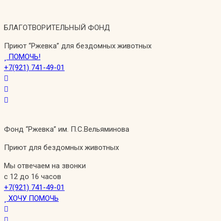
Перейти
к
БЛАГОТВОРИТЕЛЬНЫЙ ФОНД
содержимому
Приют “Ржевка” для бездомных животных
ПОМОЧЬ!
+7(921) 741-49-01
Фонд “Ржевка” им. П.С.Вельяминова
Приют для бездомных животных
Мы отвечаем на звонки
с 12 до 16 часов
+7(921) 741-49-01
ХОЧУ ПОМОЧЬ