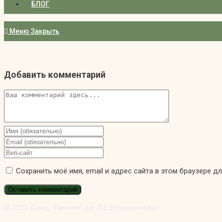
БЛОГ
Меню
Закрыть
Добавить комментарий
Комментарий
Введите
свое
Введите
имя
свой
Введите
или
email-
URL
Сохранить моё имя, email и адрес сайта в этом браузере 
имя
адрес,
вашего
пользователя,
чтобы
веб-
чтобы
прокомментировать
сайта
прокомментировать
(необязательно)
© 2023 Фонд “Ржевка” им. П.С.Вельяминова