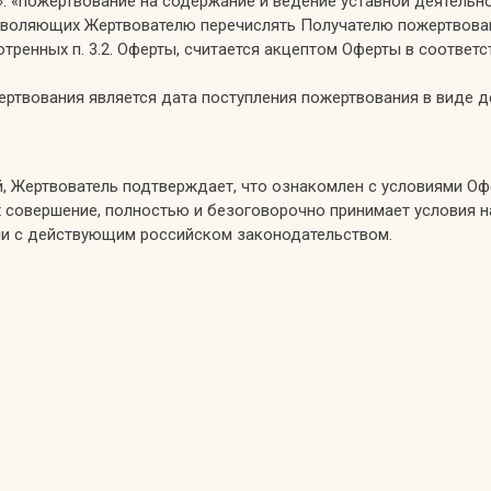
»: «пожертвование на содержание и ведение уставной деятельно
позволяющих Жертвователю перечислять Получателю пожертвова
ренных п. 3.2. Оферты, считается акцептом Оферты в соответст
ертвования является дата поступления пожертвования в виде д
, Жертвователь подтверждает, что ознакомлен с условиями Оф
их совершение, полностью и безоговорочно принимает условия 
твии с действующим российском законодательством.