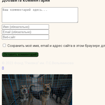
Добавить комментарий
Комментарий
Введите
свое
Введите
имя
свой
Введите
или
email-
URL
Сохранить моё имя, email и адрес сайта в этом браузере 
имя
адрес,
вашего
пользователя,
чтобы
веб-
чтобы
прокомментировать
сайта
прокомментировать
(необязательно)
© 2023 Фонд “Ржевка” им. П.С.Вельяминова