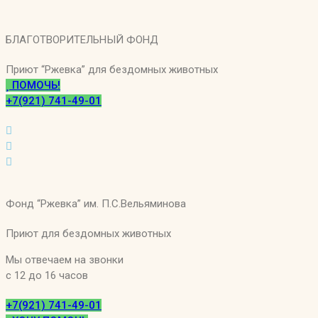
Перейти
к
БЛАГОТВОРИТЕЛЬНЫЙ ФОНД
содержимому
Приют “Ржевка” для бездомных животных
ПОМОЧЬ!
+7(921) 741-49-01
Фонд “Ржевка” им. П.С.Вельяминова
Приют для бездомных животных
Мы отвечаем на звонки
с 12 до 16 часов
+7(921) 741-49-01