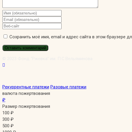
Введите
свое
Введите
имя
свой
Введите
или
email-
URL
Сохранить моё имя, email и адрес сайта в этом браузере 
имя
адрес,
вашего
пользователя,
чтобы
веб-
чтобы
прокомментировать
сайта
прокомментировать
(необязательно)
© 2023 Фонд “Ржевка” им. П.С.Вельяминова
Рекуррентные платежи
Разовые платежи
валюта пожертвования
₽
Размер пожертвования
100
₽
300
₽
500
₽