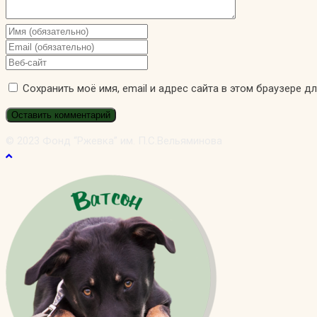
Введите
свое
Введите
имя
свой
Введите
или
email-
URL
Сохранить моё имя, email и адрес сайта в этом браузере 
имя
адрес,
вашего
пользователя,
чтобы
веб-
чтобы
прокомментировать
сайта
прокомментировать
(необязательно)
© 2023 Фонд “Ржевка” им. П.С.Вельяминова