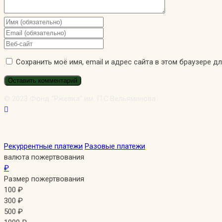
Введите
свое
Введите
имя
свой
Введите
или
email-
URL
Сохранить моё имя, email и адрес сайта в этом браузере 
имя
адрес,
вашего
пользователя,
чтобы
веб-
чтобы
прокомментировать
сайта
прокомментировать
(необязательно)
© 2023 Фонд “Ржевка” им. П.С.Вельяминова
Рекуррентные платежи
Разовые платежи
валюта пожертвования
₽
Размер пожертвования
100
₽
300
₽
500
₽