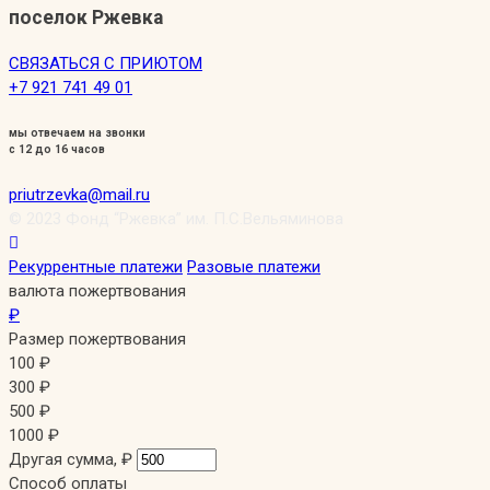
поселок Ржевка
СВЯЗАТЬСЯ С ПРИЮТОМ
+7 921 741 49 01
мы отвечаем на звонки
с 12 до 16 часов
priutrzevka@mail.ru
© 2023 Фонд “Ржевка” им. П.С.Вельяминова
Рекуррентные платежи
Разовые платежи
валюта пожертвования
₽
Размер пожертвования
100
₽
300
₽
500
₽
1000
₽
Другая сумма,
₽
Способ оплаты